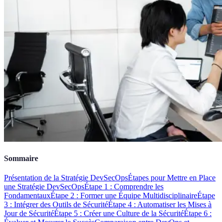
Sommaire
Présentation de la Stratégie DevSecOps
Étapes pour Mettre en Place
une Stratégie DevSecOps
Étape 1 : Comprendre les
Fondamentaux
Étape 2 : Former une Équipe Multidisciplinaire
Étape
3 : Intégrer des Outils de Sécurité
Étape 4 : Automatiser les Mises à
Jour de Sécurité
Étape 5 : Créer une Culture de la Sécurité
Étape 6 :