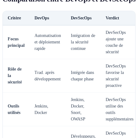
Critère
DevOps
DevSecOps
Verdict
DevSecOps
Automatisation
Intégration de
Focus
ajoute une
et déploiement
la sécurité
principal
couche de
rapide
continue
sécurité
DevSecOps
Rôle de
Trad. après
Intégrée dans
favorise la
la
développement
chaque phase
sécurité
sécurité
proactive
Jenkins,
DevSecOps
Outils
Jenkins,
Docker,
utilise des
utilisés
Docker
Snort,
outils
OWASP
supplémentaires
DevSecOps
Développeurs,