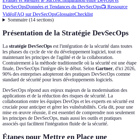
Évaluer et Mesurer le Succès
Comparaison entre DevOps et
DevSecOps
Données et Tendances du DevSecOps
📺 Ressource
Vidéo
FAQ sur DevSecOps
Glossaire
Checklist
Sommaire
(
14
sections
)
Présentation de la Stratégie DevSecOps
La
stratégie DevSecOps
est l'intégration de la sécurité dans toutes
les phases du cycle de vie du développement logiciel, tout en
maintenant les principes de l'agilité et de la collaboration.
Contrairement à la méthode traditionnelle où la sécurité est une étape
finale, DevSecOps l'intègre dès le début. Selon
Gartner
, d'ici 2026,
90% des entreprises adopteront des pratiques DevSecOps comme
standard de sécurité pour leurs développements logiciels.
DevSecOps répond aux enjeux majeurs de la modernisation des
applications et de la réduction des risques de sécurité. La
collaboration entre les équipes DevOps et les experts en sécurité est
cruciale pour anticiper et gérer les vulnérabilités. Cela dit, pour une
mise en œuvre réussie, il est essentiel de comprendre non seulement
les principes de DevSecOps, mais aussi les outils et pratiques
associés qui facilitent l'intégration fluide de la sécurité.
Étapes pour Mettre en Place une