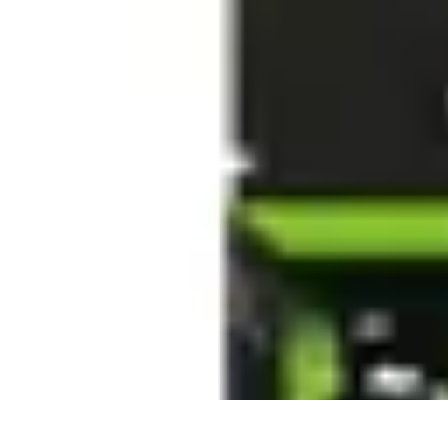
Informatique Expert
Évaluation d'experts
Compétences
Sélection d'experts
Diagnostics Info
Informatique Expert