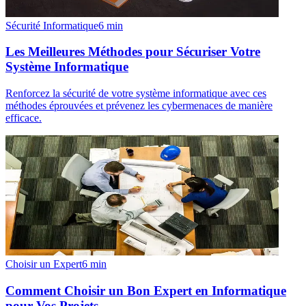
Sécurité Informatique
6
min
Les Meilleures Méthodes pour Sécuriser Votre
Système Informatique
Renforcez la sécurité de votre système informatique avec ces
méthodes éprouvées et prévenez les cybermenaces de manière
efficace.
Choisir un Expert
6
min
Comment Choisir un Bon Expert en Informatique
pour Vos Projets