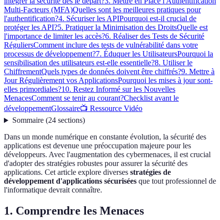
intégrer la sécurité dès le départ?
3. Mettre en Place l'Authentification
Multi-Facteurs (MFA)
Quelles sont les meilleures pratiques pour
l'authentification?
4. Sécuriser les API
Pourquoi est-il crucial de
protéger les API?
5. Pratiquer la Minimisation des Droits
Quelle est
l'importance de limiter les accès?
6. Réaliser des Tests de Sécurité
Réguliers
Comment inclure des tests de vulnérabilité dans votre
processus de développement?
7. Éduquer les Utilisateurs
Pourquoi la
sensibilisation des utilisateurs est-elle essentielle?
8. Utiliser le
Chiffrement
Quels types de données doivent être chiffrés?
9. Mettre à
Jour Régulièrement vos Applications
Pourquoi les mises à jour sont-
elles primordiales?
10. Restez Informé sur les Nouvelles
Menaces
Comment se tenir au courant?
Checklist avant le
développement
Glossaire
📺 Ressource Vidéo
Sommaire
(
24
sections
)
Dans un monde numérique en constante évolution, la sécurité des
applications est devenue une préoccupation majeure pour les
développeurs. Avec l'augmentation des cybermenaces, il est crucial
d'adopter des stratégies robustes pour assurer la sécurité des
applications. Cet article explore diverses
stratégies de
développement d'applications sécurisées
que tout professionnel de
l'informatique devrait connaître.
1. Comprendre les Menaces