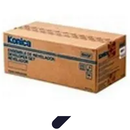
Informatique Expert
Évaluation d'experts
Compétences
Sélection d'experts
Diagnostics
Informatiques
Évaluation des Experts
Informatique Expert