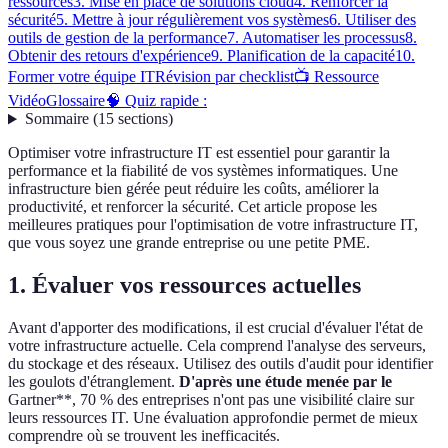
ressources
3. Mise en place de solutions cloud
4. Renforcer la
sécurité
5. Mettre à jour régulièrement vos systèmes
6. Utiliser des
outils de gestion de la performance
7. Automatiser les processus
8.
Obtenir des retours d'expérience
9. Planification de la capacité
10.
Former votre équipe IT
Révision par checklist
📺 Ressource
Vidéo
Glossaire
🧠 Quiz rapide :
Sommaire
(
15
sections
)
Optimiser votre infrastructure IT est essentiel pour garantir la
performance et la fiabilité de vos systèmes informatiques. Une
infrastructure bien gérée peut réduire les coûts, améliorer la
productivité, et renforcer la sécurité. Cet article propose les
meilleures pratiques pour l'optimisation de votre infrastructure IT,
que vous soyez une grande entreprise ou une petite PME.
1. Évaluer vos ressources actuelles
Avant d'apporter des modifications, il est crucial d'évaluer l'état de
votre infrastructure actuelle. Cela comprend l'analyse des serveurs,
du stockage et des réseaux. Utilisez des outils d'audit pour identifier
les goulots d'étranglement.
D'après une étude menée par le
Gartner**, 70 % des entreprises n'ont pas une visibilité claire sur
leurs ressources IT. Une évaluation approfondie permet de mieux
comprendre où se trouvent les inefficacités.