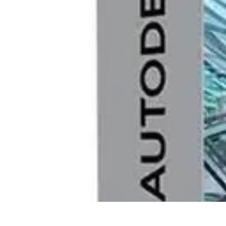
Informatique Expert
Évaluation d'experts
Compétences
Sélection d'experts
Diagnostics Info
Informatique Expert