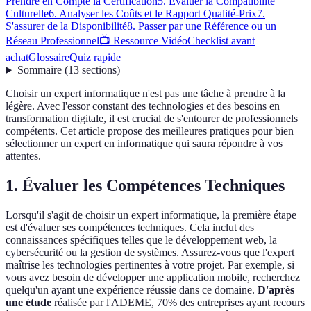
Prendre en Compte la Certification
5. Évaluer la Compatibilité
Culturelle
6. Analyser les Coûts et le Rapport Qualité-Prix
7.
S'assurer de la Disponibilité
8. Passer par une Référence ou un
Réseau Professionnel
📺 Ressource Vidéo
Checklist avant
achat
Glossaire
Quiz rapide
Sommaire
(
13
sections
)
Choisir un expert informatique n'est pas une tâche à prendre à la
légère. Avec l'essor constant des technologies et des besoins en
transformation digitale, il est crucial de s'entourer de professionnels
compétents. Cet article propose des meilleures pratiques pour bien
sélectionner un expert en informatique qui saura répondre à vos
attentes.
1. Évaluer les Compétences Techniques
Lorsqu'il s'agit de choisir un expert informatique, la première étape
est d'évaluer ses compétences techniques. Cela inclut des
connaissances spécifiques telles que le développement web, la
cybersécurité ou la gestion de systèmes. Assurez-vous que l'expert
maîtrise les technologies pertinentes à votre projet. Par exemple, si
vous avez besoin de développer une application mobile, recherchez
quelqu'un ayant une expérience réussie dans ce domaine.
D'après
une étude
réalisée par l'ADEME, 70% des entreprises ayant recours