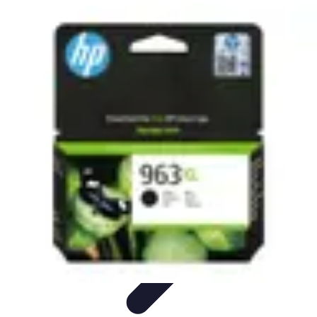
Informatique Expert
Évaluation d'experts
Compétences
Sélection d'experts
Diagnostics
Informatiques
Évaluation des Experts
Informatique Expert