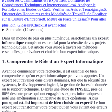
Évaluer les Qualifications et l'Expertise
3. Considérer les
Compétences Techniques et Interpersonnelles
4. Analyser le
Portfolio et les Études de Cas
5. Vérifier les Avis et Témoignages
6.
Discuter des Honoraires et des Modalités de Travail
7. Se Focaliser
sur la Culture d'Entreprise
8. Mettre en Place un Essai
📺 Pour aller
plus loin :
Glossaire
Checklist avant achat
Sommaire
(
12
sections
)
Dans un monde de plus en plus numérique,
sélectionner un expert
informatique
compétent est crucial pour la réussite de vos projets
technologiques. Cet article vous guide à travers les méthodes
essentielles pour évaluer et choisir le bon expert informatique.
1. Comprendre le Rôle d'un Expert Informatique
Avant de commencer votre recherche, il est essentiel de bien
comprendre ce qu'un expert informatique peut vous apporter. Un
expert peut travailler dans divers domaines, tels que la sécurité des
systèmes, le développement logiciel, la gestion de bases de données
ou le support technique. D'après une étude de
l'INSEE
, près de
80% des entreprises qui ont engagé des experts informatiques ont
noté une amélioration significative de leurs opérations.
Alors
pourquoi est-il si important de bien choisir un expert?
Le bon
expert peut transformer votre projet tout en vous évitant des erreurs
coûteuses.