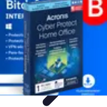
Informatique Expert
Évaluation d'experts
Compétences
Sélection d'experts
Diagnostics
Informatiques
Évaluation des Experts
Informatique Expert