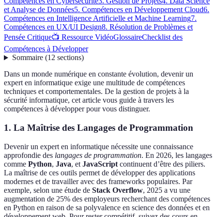
Compétences en Cybersécurité
3. Gestion de Projets
4. Data Science
et Analyse de Données
5. Compétences en Développement Cloud
6.
Compétences en Intelligence Artificielle et Machine Learning
7.
Compétences en UX/UI Design
8. Résolution de Problèmes et
Pensée Critique
📺 Ressource Vidéo
Glossaire
Checklist des
Compétences à Développer
Sommaire
(
12
sections
)
Dans un monde numérique en constante évolution, devenir un
expert en informatique exige une multitude de compétences
techniques et comportementales. De la gestion de projets à la
sécurité informatique, cet article vous guide à travers les
compétences à développer pour vous distinguer.
1. La Maîtrise des Langages de Programmation
Devenir un expert en informatique nécessite une connaissance
approfondie des
langages de programmation
. En 2026, les langages
comme
Python
,
Java
, et
JavaScript
continuent d’être des piliers.
La maîtrise de ces outils permet de développer des applications
modernes et de travailler avec des frameworks populaires. Par
exemple, selon une étude de
Stack Overflow
, 2025 a vu une
augmentation de 25% des employeurs recherchant des compétences
en Python en raison de sa polyvalence en science des données et en
développement web. Pour rester compétitif, suivez des cours en