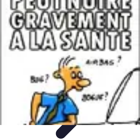
Informatique Expert
Évaluation d'experts
Compétences
Sélection d'experts
Diagnostics
Informatiques
Évaluation des Experts
Informatique Expert