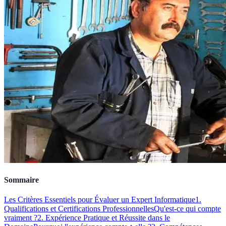
Sommaire
Les Critères Essentiels pour Évaluer un Expert Informatique
1.
Qualifications et Certifications Professionnelles
Qu'est-ce qui compte
vraiment ?
2. Expérience Pratique et Réussite dans le