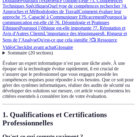
Domaine
Pourquoi l'expérience compte-t-elle ?
3. Compétences
Techniques Spécifiques
Quel type de compétences rechercher ?
4.
Approches et Méthodologies de Travail
Comment évaluer leur
approche ?
5. Capacité à Communiquer Efficacement
Pourquoi la
communication est-elle clé ?
6. Déontologie et Pratiques
Éthiques
Pourquoi l’éthique est-elle importante ?
7. Réputation et
Avis d'Autres Clients
L'importance des témoignages
8. Rigueur et
Sens de l’Analyse
Qu'est-ce que cela signifie ?
📺 Ressource
Vidéo
Checklist avant achat
Glossaire
Sommaire
(
20
sections
)
Évaluer un expert informatique n’est pas une tâche aisée. À une
époque où la technologie évolue rapidement, il est crucial de
s’assurer que le professionnel que vous engagez possède les
compétences requises pour répondre à vos besoins. Que ce soit pour
gérer des systèmes informatiques, réaliser des audits de sécurité ou
développer des solutions sur mesure, cet article vous présentera les
critères essentiels à considérer lors de votre évaluation.
1. Qualifications et Certifications
Professionnelles
Qu'est-ce qui compte vraiment ?