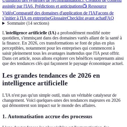
Utilisation des systèmes de recommandation
5. Création de contenu
assistée par l'IA
6. Prédictions et anticipations
📺 Ressource
Vidéo
Comparatif des domaines d'application de l'IA
Façons de
s’initier à l'IA en entreprise
Glossaire
Checklist avant achat
FAQ
Sommaire
(
14
sections
)
L'
intelligence artificielle (IA)
a profondément modifié notre
quotidien, s'immisçant dans des domaines variés allant de la santé à
la finance. En 2026, ces transformations se font de plus en plus
perceptibles, notamment pour les entreprises qui commencent à
saisir pleinement tous les avantages inattendus que l'IA peut offrir.
Dans cet article, nous allons explorer ces bénéfices surprenants ainsi
que des tendances clés qui façonnent le paysage économique actuel.
Les grandes tendances de 2026 en
intelligence artificielle
L'IA n'est pas qu'un simple outil, mais un véritable catalyseur de
changement. Voici quelques-unes des tendances majeures en 2026
qui démontrent son impact sur le monde des affaires.
1. Automatisation accrue des processus