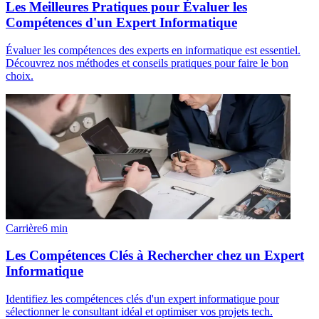
Les Meilleures Pratiques pour Évaluer les
Compétences d'un Expert Informatique
Évaluer les compétences des experts en informatique est essentiel.
Découvrez nos méthodes et conseils pratiques pour faire le bon
choix.
Carrière
6
min
Les Compétences Clés à Rechercher chez un Expert
Informatique
Identifiez les compétences clés d'un expert informatique pour
sélectionner le consultant idéal et optimiser vos projets tech.