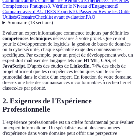
Communication
6. Consulter les Retours d'Expérience
7. Tester les
Compétences Pratiques
8. Vérifier le Niveau d'Engagement
9.
Comparer avec d'AUTRES Experts
10. Passer en Revue les Outils
Utilisés
Glossaire
Checklist avant évaluation
FAQ
Sommaire
(
13
sections
)
Évaluer un expert informatique commence toujours par définir les
compétences techniques
nécessaires à votre projet. Que ce soit
pour le développement de logiciels, la gestion de bases de données
ou la cybersécurité, chaque spécialité exige des connaissances
spécifiques. Par exemple, pour un projet de développement web, un
expert doit maîtriser des langages tels que
HTML
,
CSS
, et
JavaScript
. D'après des études de
LinkedIn
, 74% des chefs de
projet affirment que les compétences techniques sont le critère
primordial dans le choix d'un expert. En fonction de votre domaine,
dressez une liste des connaissances incontournables à rechercher et
classez-les par priorité.
2. Exigences de l'Expérience
Professionnelle
L'expérience professionnelle est un critère fondamental pour évaluer
un expert informatique. Un spécialiste ayant plusieurs années
d'expérience dans votre domaine peut offrir une perspective