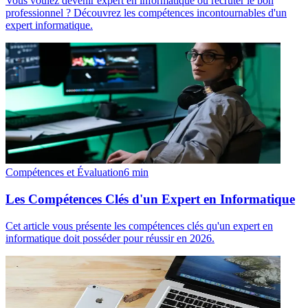
Vous voulez devenir expert en informatique ou recruter le bon
professionnel ? Découvrez les compétences incontournables d'un
expert informatique.
Compétences et Évaluation
6
min
Les Compétences Clés d'un Expert en Informatique
Cet article vous présente les compétences clés qu'un expert en
informatique doit posséder pour réussir en 2026.