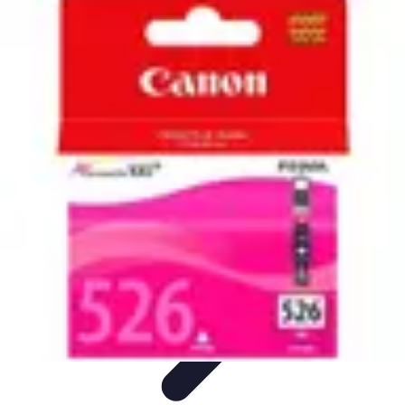
Informatique Expert
Évaluation d'experts
Compétences
Sélection d'experts
Diagnostics
Informatiques
Évaluation des Experts
Informatique Expert