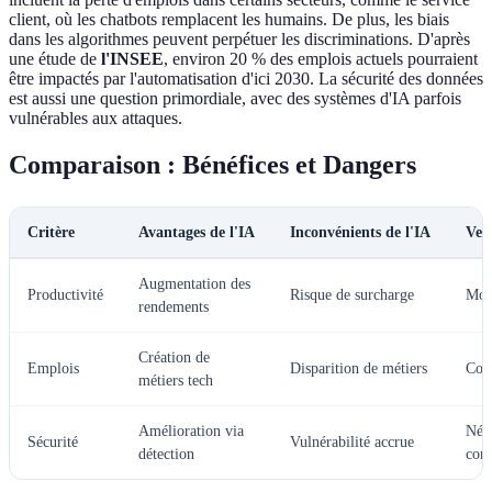
client, où les chatbots remplacent les humains. De plus, les biais
dans les algorithmes peuvent perpétuer les discriminations. D'après
une étude de
l'INSEE
, environ 20 % des emplois actuels pourraient
être impactés par l'automatisation d'ici 2030. La sécurité des données
est aussi une question primordiale, avec des systèmes d'IA parfois
vulnérables aux attaques.
Comparaison : Bénéfices et Dangers
Critère
Avantages de l'IA
Inconvénients de l'IA
Ver
Augmentation des
Productivité
Risque de surcharge
Mod
rendements
Création de
Emplois
Disparition de métiers
Con
métiers tech
Amélioration via
Néce
Sécurité
Vulnérabilité accrue
détection
cont