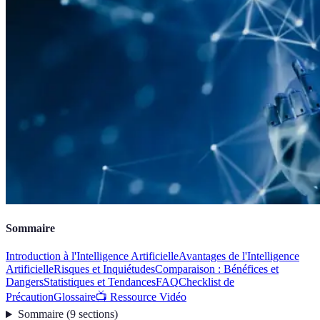
Sommaire
Introduction à l'Intelligence Artificielle
Avantages de l'Intelligence
Artificielle
Risques et Inquiétudes
Comparaison : Bénéfices et
Dangers
Statistiques et Tendances
FAQ
Checklist de
Précaution
Glossaire
📺 Ressource Vidéo
Sommaire
(
9
sections
)