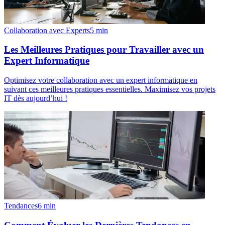
Collaboration avec Experts
5
min
Les Meilleures Pratiques pour Travailler avec un
Expert Informatique
Optimisez votre collaboration avec un expert informatique en
suivant ces meilleures pratiques essentielles. Maximisez vos projets
IT dès aujourd’hui !
Tendances
6
min