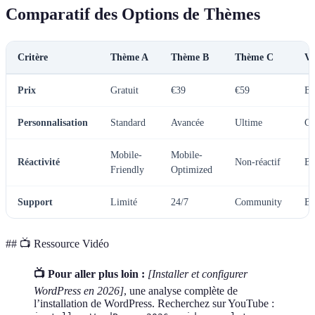
Comparatif des Options de Thèmes
Critère
Thème A
Thème B
Thème C
Ve
Prix
Gratuit
€39
€59
B
Personnalisation
Standard
Avancée
Ultime
C
Mobile-
Mobile-
Réactivité
Non-réactif
B
Friendly
Optimized
Support
Limité
24/7
Community
B
## 📺 Ressource Vidéo
📺 Pour aller plus loin :
[Installer et configurer
WordPress en 2026]
, une analyse complète de
l’installation de WordPress. Recherchez sur YouTube :