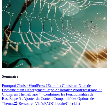
Sommaire
Pourquoi Choisir WordPress ?
Étape 1 : Choisir un Nom de
Domaine et un Hébergement
Étape 2 : Installer WordPress
Étape 3 :
Choisir un Thème
Étape 4 : Configurer les Fonctionnalités de
Base
Étape 5 : Ajouter du Contenu
Comparatif des Options de
Thèmes
📺 Ressource Vidéo
FAQ
Glossaire
Checklist