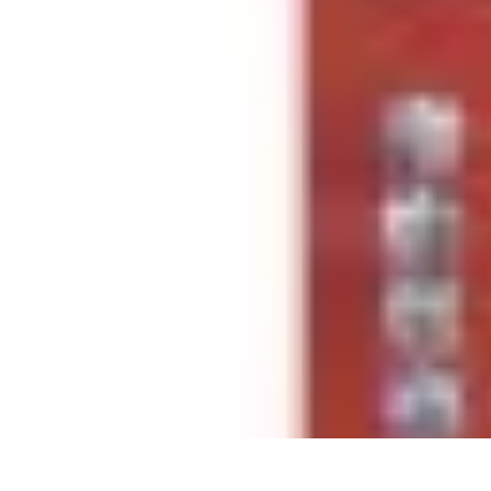
Informatique Expert
Évaluation d'experts
Compétences
Sélection d'experts
Diagnostics Info
Informatique Expert