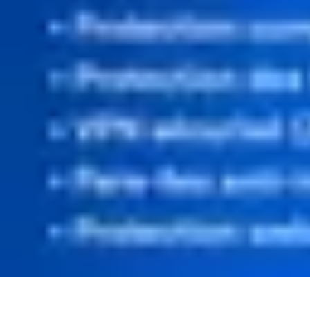
Informatique Expert
Évaluation d'experts
Compétences
Sélection d'experts
Diagnostics Info
Informatique Expert