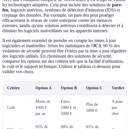
les technologies adaptées. Cela peut inclure des solutions de
pare-
feu
, logiciels antivirus, systèmes de détection d'intrusion (IDS) et
cryptage des données. Par exemple, un pare-feu peut protéger
efficacement le réseau de votre entreprise contre les menaces
externes, tandis qu'une solution antivirus contribuera à détecter et à
éliminer les logiciels malveillants sur les appareils internes.
Il est également essentiel de prendre en compte les mises à jour
logicielles et matérielles. Selon les statistiques de l'
IC3
, 90 % des
violations de sécurité peuvent être évitées par la mise à jour régulière
des logiciels utilisés. En choisissant des solutions de sécurité,
comparez les options sur des critères tels que la facilité d'utilisation,
le coût et le support technique. Utilisez le tableau ci-dessous pour
valider vos choix.
Critère
Option A
Option B
Option C
Verdict
Moins de
Entre
A pour
Plus de
Coût
1000 €
1000 € et
pas
5000 €
par an
5000 €
cher
95% de
90% de
85% de