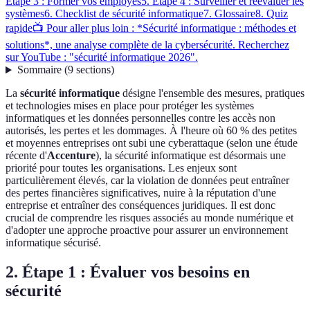
Étape 3 : Former vos employés
5. Étape 4 : Surveiller et réévaluer les
systèmes
6. Checklist de sécurité informatique
7. Glossaire
8. Quiz
rapide
📺 Pour aller plus loin : *Sécurité informatique : méthodes et
solutions*, une analyse complète de la cybersécurité. Recherchez
sur YouTube : "sécurité informatique 2026".
Sommaire
(
9
sections
)
La
sécurité informatique
désigne l'ensemble des mesures, pratiques
et technologies mises en place pour protéger les systèmes
informatiques et les données personnelles contre les accès non
autorisés, les pertes et les dommages. À l'heure où 60 % des petites
et moyennes entreprises ont subi une cyberattaque (selon une étude
récente d'
Accenture
), la sécurité informatique est désormais une
priorité pour toutes les organisations. Les enjeux sont
particulièrement élevés, car la violation de données peut entraîner
des pertes financières significatives, nuire à la réputation d'une
entreprise et entraîner des conséquences juridiques. Il est donc
crucial de comprendre les risques associés au monde numérique et
d'adopter une approche proactive pour assurer un environnement
informatique sécurisé.
2. Étape 1 : Évaluer vos besoins en
sécurité