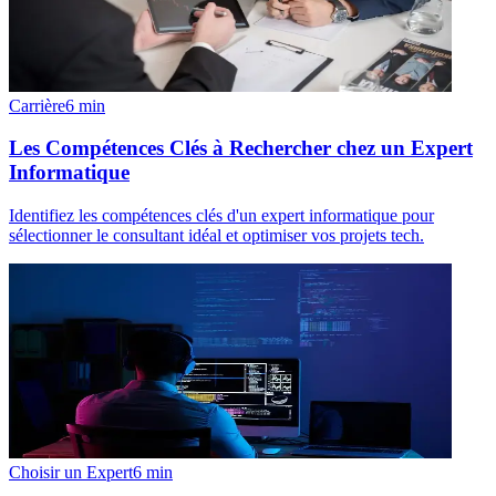
Carrière
6
min
Les Compétences Clés à Rechercher chez un Expert
Informatique
Identifiez les compétences clés d'un expert informatique pour
sélectionner le consultant idéal et optimiser vos projets tech.
Choisir un Expert
6
min