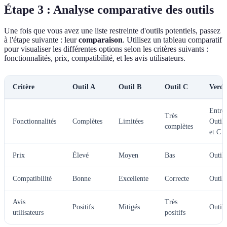
Étape 3 : Analyse comparative des outils
Une fois que vous avez une liste restreinte d'outils potentiels, passez
à l'étape suivante : leur
comparaison
. Utilisez un tableau comparatif
pour visualiser les différentes options selon les critères suivants :
fonctionnalités, prix, compatibilité, et les avis utilisateurs.
Critère
Outil A
Outil B
Outil C
Verdi
Entre
Très
Fonctionnalités
Complètes
Limitées
Outil
complètes
et C
Prix
Élevé
Moyen
Bas
Outil
Compatibilité
Bonne
Excellente
Correcte
Outil
Avis
Très
Positifs
Mitigés
Outil
utilisateurs
positifs