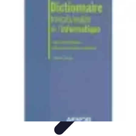
Informatique Expert
Évaluation d'experts
Compétences
Sélection d'experts
Diagnostics
Informatiques
Évaluation des Experts
Informatique Expert