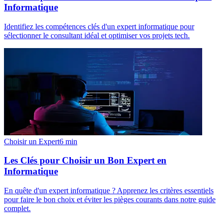
Informatique
Identifiez les compétences clés d'un expert informatique pour
sélectionner le consultant idéal et optimiser vos projets tech.
Choisir un Expert
6
min
Les Clés pour Choisir un Bon Expert en
Informatique
En quête d'un expert informatique ? Apprenez les critères essentiels
pour faire le bon choix et éviter les pièges courants dans notre guide
complet.