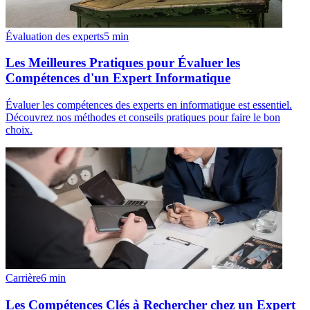
Évaluation des experts
5
min
Les Meilleures Pratiques pour Évaluer les
Compétences d'un Expert Informatique
Évaluer les compétences des experts en informatique est essentiel.
Découvrez nos méthodes et conseils pratiques pour faire le bon
choix.
Carrière
6
min
Les Compétences Clés à Rechercher chez un Expert