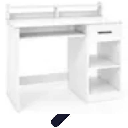
Informatique Expert
Évaluation d'experts
Compétences
Sélection d'experts
Diagnostics
Informatiques
Évaluation des Experts
Informatique Expert