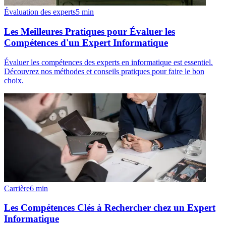
Évaluation des experts
5
min
Les Meilleures Pratiques pour Évaluer les
Compétences d'un Expert Informatique
Évaluer les compétences des experts en informatique est essentiel.
Découvrez nos méthodes et conseils pratiques pour faire le bon
choix.
Carrière
6
min
Les Compétences Clés à Rechercher chez un Expert
Informatique