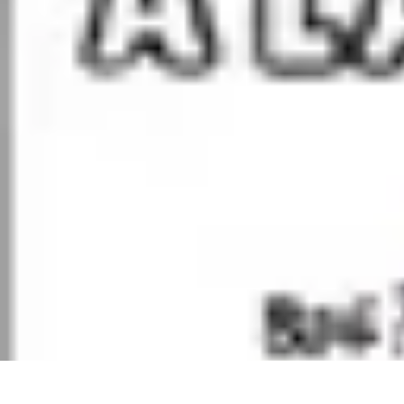
Informatique Expert
Évaluation d'experts
Compétences
Sélection d'experts
Diagnostics Info
Informatique Expert