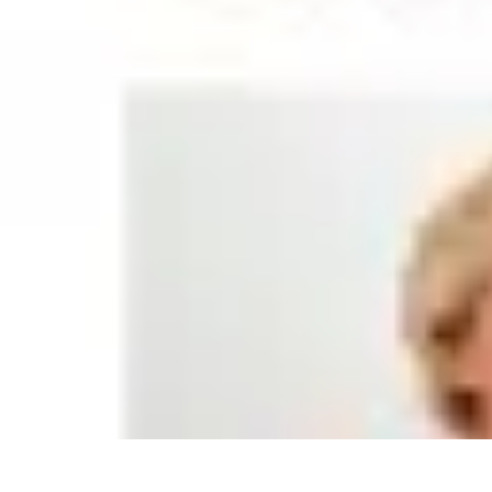
Informatique Expert
Évaluation d'experts
Compétences
Sélection d'experts
Diagnostics Info
Informatique Expert