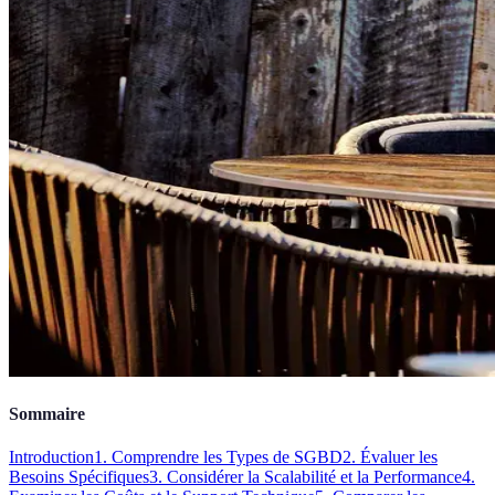
Sommaire
Introduction
1. Comprendre les Types de SGBD
2. Évaluer les
Besoins Spécifiques
3. Considérer la Scalabilité et la Performance
4.