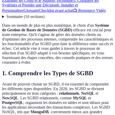
Examiner les Coûts et le Support Technique
5. Comparer les
Systèmes et Prendre une Décision
6. Installer et
Personnaliser
Glossaire
Checklist avant achat
📺 Ressource Vidéo
Sommaire
(
10
sections
)
Dans un monde de plus en plus numérique, le choix d'un
Système
de Gestion de Bases de Données (SGBD)
efficace est crucial pour
toute entreprise. Qu'il s'agisse de gérer des données clients ou
d'optimiser des processus internes, comprendre les caractéristiques et
les fonctionnalités d'un SGBD peut faire la différence entre succès et
échec. Cet article vise à vous guider à travers le processus de
sélection d'un SGBD adapté à vos besoins spécifiques, en vous
fournissant des étapes concrètes, des conseils pratiques et des erreurs
courantes à éviter.
1. Comprendre les Types de SGBD
Avant de pouvoir choisir un SGBD, il est essentiel de comprendre
les différents types disponibles. En 2026, les SGBD se divisent
principalement en trois catégories :
relationnels
,
NoSQL
et
NewSQL
. Les SGBD relationnels, comme
MySQL
et
PostgreSQL
, organisent les données en tables et sont idéaux pour
les applications nécessitant des transactions complexes. Les SGBD
NoSQL, tels que
MongoDB
, conviennent mieux aux grandes