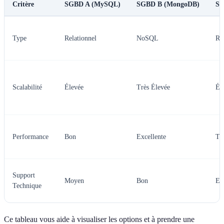
Critère
SGBD A (MySQL)
SGBD B (MongoDB)
SG
Type
Relationnel
NoSQL
Re
Scalabilité
Élevée
Très Élevée
Él
Performance
Bon
Excellente
Tr
Support
Moyen
Bon
Ex
Technique
Ce tableau vous aide à visualiser les options et à prendre une