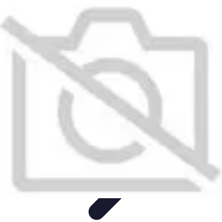
Informatique Expert
Évaluation d'experts
Compétences
Sélection d'experts
Diagnostics
Informatiques
Évaluation des Experts
Informatique Expert