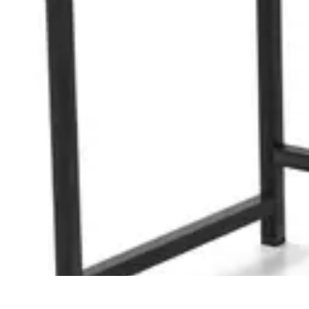
Informatique Expert
Évaluation d'experts
Compétences
Sélection d'experts
Diagnostics Info
Informatique Expert