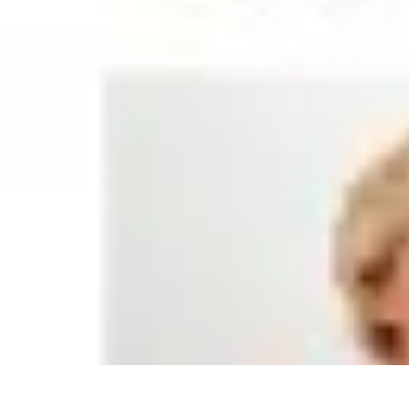
Informatique Expert
Évaluation d'experts
Compétences
Sélection d'experts
Diagnostics Info
Informatique Expert