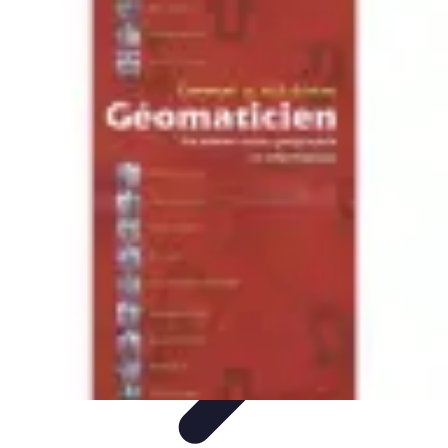
Informatique Expert
Évaluation d'experts
Compétences
Sélection d'experts
Diagnostics
Informatiques
Évaluation des Experts
Informatique Expert