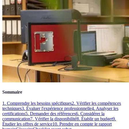
Sommaire
1. Comprendre les besoins spécifiques
2. Vérifier les compétences
techniques
3. Évaluer l'expérience professionnelle
4. Analyser les
certifications
5. Demander des références
6. Considérer la
communication
7. Vérifier la disponibilité
8. Établir un budget
9.
Étudier les offres de service
10. Prendre en compte le rapport