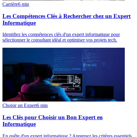
Carrière
6
min
Les Compétences Clés à Rechercher chez un Expert
Informatique
Identifiez les compétences clés d'un expert informatique pour
sélectionner le consultant idéal et optimiser vos projets tech.
Choisir un Expert
6
min
Les Clés pour Choisir un Bon Expert en
Informatique
En quête d'un expert informatique ? Apprenez les critères essentiels